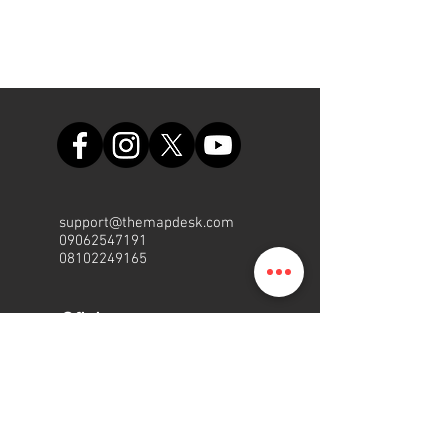
support@themapdesk.com
09062547191
08102249165
Oficina
Suite A48, complejo comercial
de la Fuerza Aérea de Nigeria,
carretera del aeropuerto
internacional/local, Ikeja, Lagos