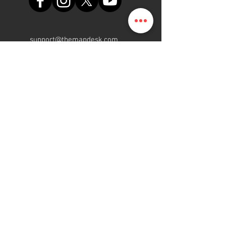
support@themapdesk.com
09062547191
08102249165
Oficina
Suite A48, complejo comercial
de la Fuerza Aérea de Nigeria,
carretera del aeropuerto
internacional/local, Ikeja, Lagos
ElMapa.NG
Gente | Programa | Plataforma
2015 - 2022
Reservados todos los
derechos.
Join our mailing list