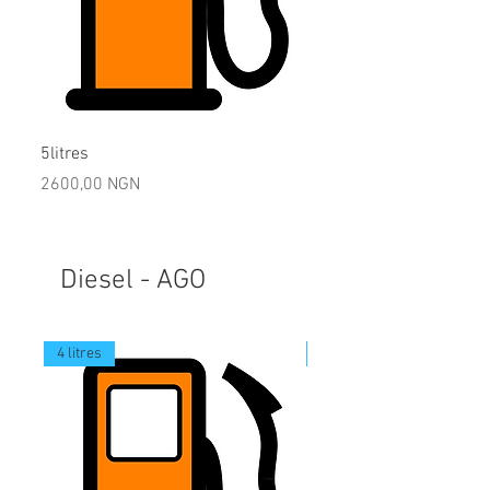
5litres
4litres
Precio
Precio
2600,00 NGN
2080,00 NGN
Diesel - AGO
4 litres
25 litres