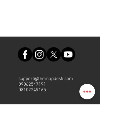
support@themapdesk.com
09062547191
08102249165
Oficina
Suite A48, complejo comercial
de la Fuerza Aérea de Nigeria,
carretera del aeropuerto
internacional/local, Ikeja, Lagos