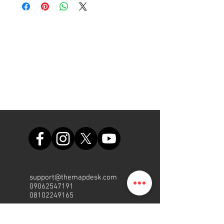
support@themapdesk.com
09062547191
08102249165