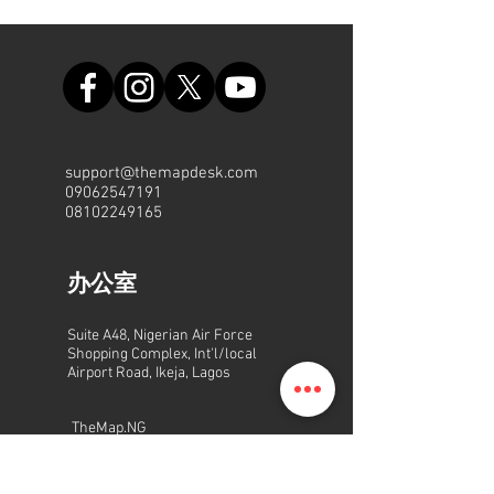
support@themapdesk.com
09062547191
08102249165
办公室
Suite A48, Nigerian Air Force
Shopping Complex, Int'l/local
Airport Road, Ikeja, Lagos
TheMap.NG
人 |程序 |平台
2015 - 2022
版权所有。