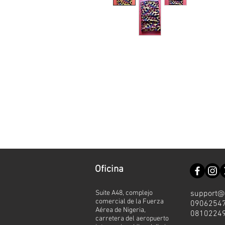
Oficina
Suite A48, complejo
support@
comercial de la Fuerza
0906254
Aérea de Nigeria,
0810224
carretera del aeropuerto