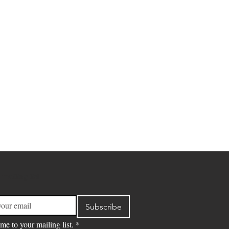
 mailing list
Subscribe
me to your mailing list.
*