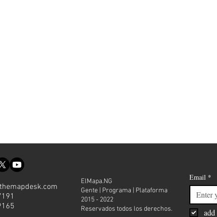
Join our
Email
*
ElMapa.NG
themapdesk.com
Gente | Programa | Plataforma
7191
2015 - 2022
9165
Reservados todos los derechos.
add 