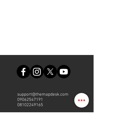
support@themapdesk.com
09062547191
08102249165
Oficina