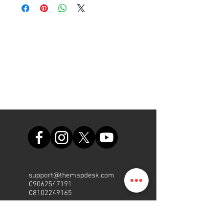
support@themapdesk.com
09062547191
08102249165