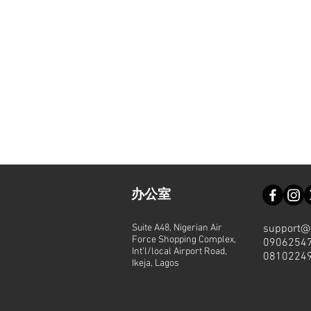
办公室
Suite A48, Nigerian Air
support@
Force Shopping Complex,
0906254
Int'l/local Airport Road,
0810224
Ikeja, Lagos