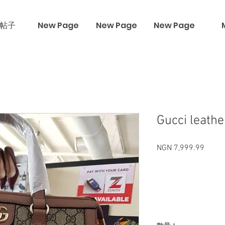
帖子
New Page
New Page
New Page
Gucci leathe
NGN 7,999.99
價格