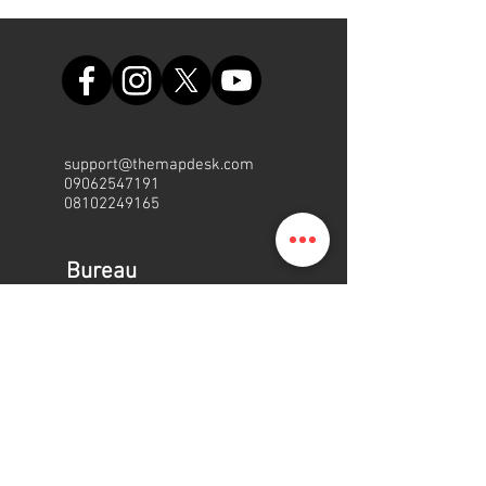
support@themapdesk.com
09062547191
08102249165
Bureau
Suite A48, complexe
commercial de l'armée de l'air
nigériane, route de l'aéroport
international/local, Ikeja, Lagos
LaCarte.NG
Personnes | Programme |
Plateforme