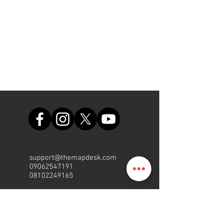
support@themapdesk.com
09062547191
08102249165
Sekreta
riat