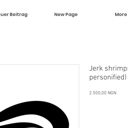
uer Beitrag
New Page
More
Jerk shrimp
personified)
Preis
2.500,00 NGN