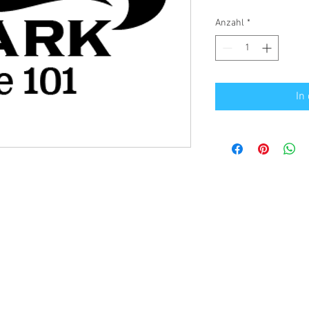
Anzahl
*
In