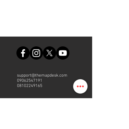
support@themapdesk.com
09062547191
08102249165
Sekreta
riat
Suite A48, Einkaufszentrum der