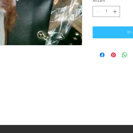
Anzahl
*
In