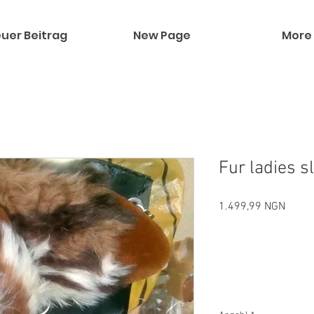
uer Beitrag
New Page
More
Fur ladies s
Preis
1.499,99 NGN