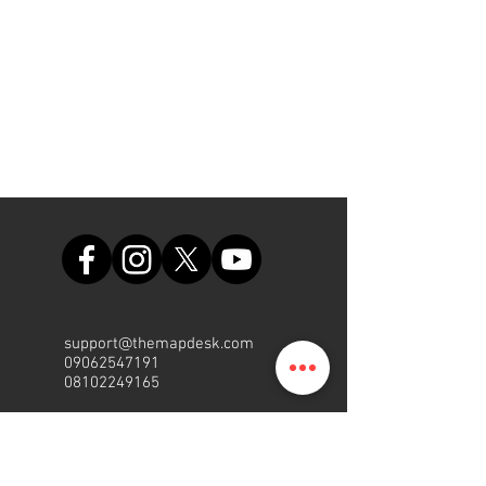
support@themapdesk.com
09062547191
08102249165
Bureau