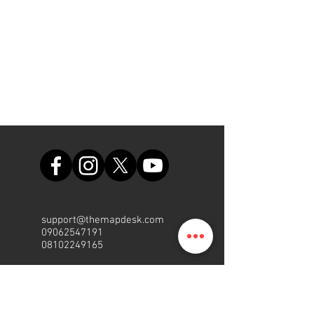
support@themapdesk.com
09062547191
08102249165
Bureau