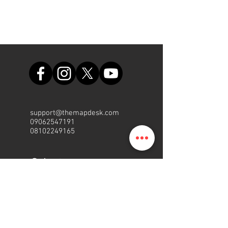
support@themapdesk.com
09062547191
08102249165
Sekreta
riat
Suite A48, Einkaufszentrum der
nigerianischen Luftwaffe,
internationale/lokale
Flughafenstraße, Ikeja, Lagos